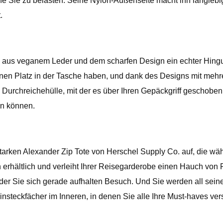
ohne Sie zu belasten. Seine Nylon-Außenseite macht ihn langlebi
.
ite aus veganem Leder und dem scharfen Design ein echter Hing
igenen Platz in der Tasche haben, und dank des Designs mit meh
e Durchreichehülle, mit der es über Ihren Gepäckgriff geschob
en können.
rken Alexander Zip Tote von Herschel Supply Co. auf, die wä
rben erhältlich und verleiht Ihrer Reisegarderobe einen Hauch vo
der Sie sich gerade aufhalten Besuch. Und Sie werden all seine
insteckfächer im Inneren, in denen Sie alle Ihre Must-haves ve