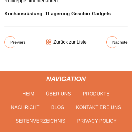
Rolltreppe hinunterfahren.
Kochausrüstung: T
Lagerung:
Geschirr:
Gadgets:
Zurück zur Liste
Previers
Nächste
NAVIGATION
HEIM
ÜBER UNS
PRODUKTE
NACHRICHT
BLOG
KONTAKTIERE UNS
SEITENVERZEICHNIS
PRIVACY POLICY