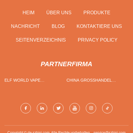
HEIM
ÜBER UNS
PRODUKTE
NACHRICHT
BLOG
KONTAKTIERE UNS
SEITENVERZEICHNIS
PRIVACY POLICY
PARTNERFIRMA
ELF WORLD VAPE
CHINA GROSSHANDEL H
LIEFERANTEN
ERSTELLER VON G
ENIETETEN TEILEN AUS K
OHLENSTOFFSTAHL
Copyright © de.szhisj.com, Alle Rechte vorbehalten.
service@szhisj.com