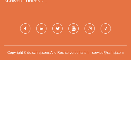
SCHWER FÜHREND
UNTERNEHMEN
BESCHRÄNKT
Copyright © de.szhisj.com, Alle Rechte vorbehalten.
service@szhisj.com