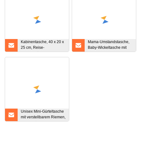
Kabinentasche, 40 x 20 x
Mama-Umstandstasche,
25 cm, Reise-
Baby-Wickeltasche mit
Handgepäck-Rucksack,
Wickelunterlage
recyceltes Haustier,
umweltfreundlich, zum
Tragen unter dem Sitz
Unisex Mini-Gürteltasche
mit verstellbarem Riemen,
kleine Hüfttasche, Nylon-
Hüfttasche, individuelle
Gürteltasche